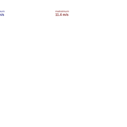
mum
maksimum
m/s
11.4 m/s