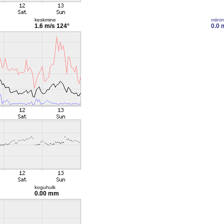
keskmine
miini
1.6 m/s
124°
0.0 
koguhulk
0.00 mm