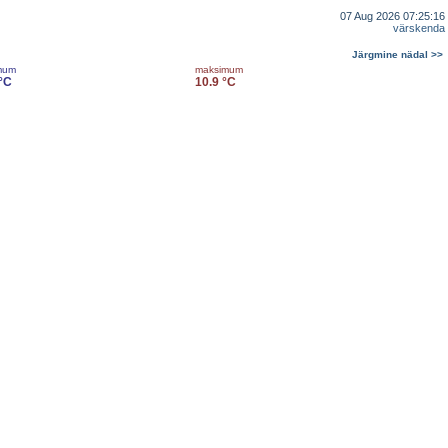
07 Aug 2026 07:25:16
värskenda
Järgmine nädal >>
mum
maksimum
 °C
10.9 °C