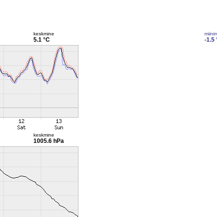
keskmine
miini
5.1 °C
-1.5
keskmine
1005.6 hPa