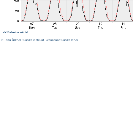
<< Eelmine nädal
©
Tartu Ülikool
,
füüsika instituut
,
keskkonnafüüsika labor