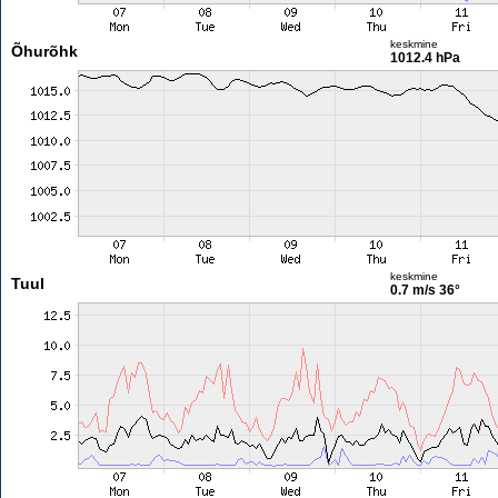
keskmine
Õhurõhk
1012.4 hPa
keskmine
Tuul
0.7 m/s
36°