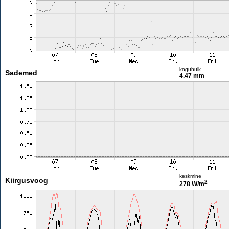
koguhulk
Sademed
4.47 mm
keskmine
Kiirgusvoog
2
278 W/m