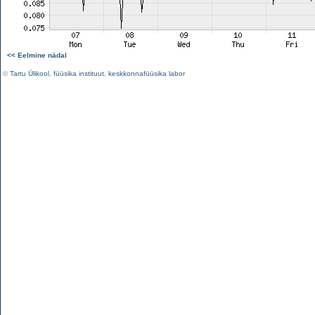
<< Eelmine nädal
©
Tartu Ülikool
,
füüsika instituut
,
keskkonnafüüsika labor