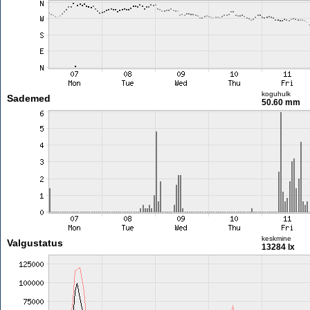
koguhulk
Sademed
50.60 mm
keskmine
Valgustatus
13284 lx