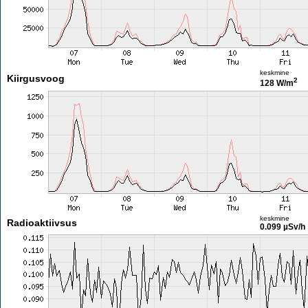
keskmine
Kiirgusvoog
2
128 W/m
keskmine
Radioaktiivsus
0.099 µSv/h