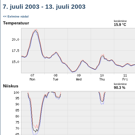
7. juuli 2003 - 13. juuli 2003
<< Eelmine nädal
keskmine
Temperatuur
15.9 °C
keskmine
Niiskus
90.3 %