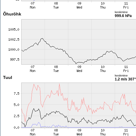
keskmine
Õhurõhk
999.6 hPa
keskmine
Tuul
1.2 m/s
307°