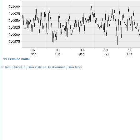
<< Eelmine nädal
©
Tartu Ülikool
,
füüsika instituut
,
keskkonnafüüsika labor