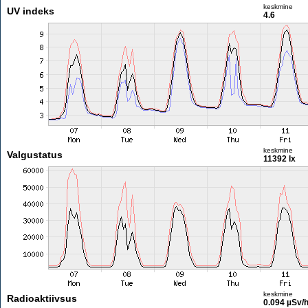
keskmine
UV indeks
4.6
keskmine
Valgustatus
11392 lx
keskmine
Radioaktiivsus
0.094 µSv/