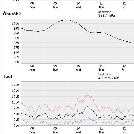
keskmine
Õhurõhk
988.4 hPa
keskmine
Tuul
4.2 m/s
240°