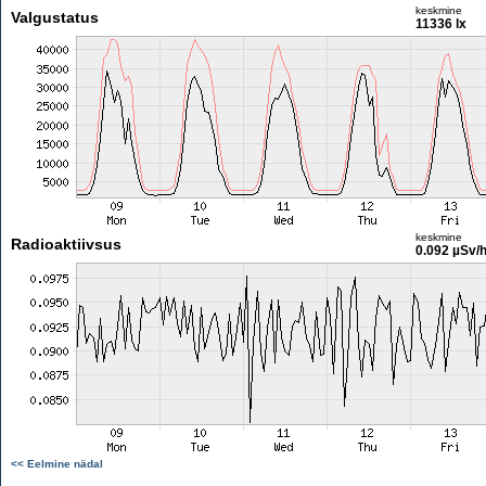
keskmine
Valgustatus
11336 lx
keskmine
Radioaktiivsus
0.092 µSv/
<< Eelmine nädal