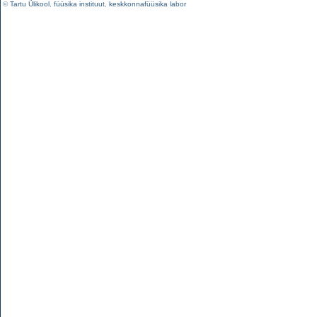
©
Tartu Ülikool
,
füüsika instituut
,
keskkonnafüüsika labor