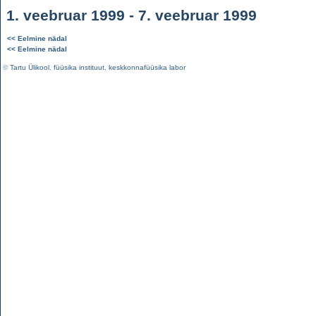
1. veebruar 1999 - 7. veebruar 1999
<< Eelmine nädal
<< Eelmine nädal
©
Tartu Ülikool
,
füüsika instituut
,
keskkonnafüüsika labor