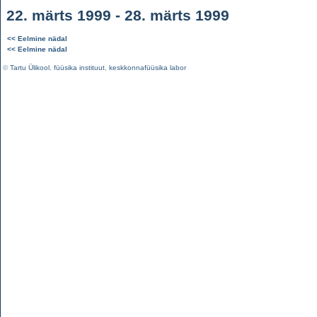
22. märts 1999 - 28. märts 1999
<< Eelmine nädal
<< Eelmine nädal
©
Tartu Ülikool
,
füüsika instituut
,
keskkonnafüüsika labor