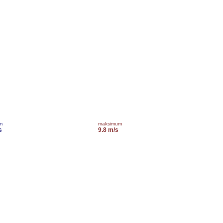
m
maksimum
s
9.8 m/s