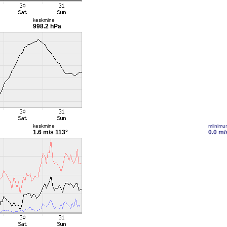
keskmine
998.2 hPa
keskmine
miinimu
1.6 m/s
113°
0.0 m/