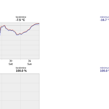
keskmine
miinimu
-7.5 °C
-16.7 
keskmine
miinimu
100.0 %
100.0