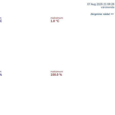
07 Aug 2026 21:08:28
värskenda
Järgmine nädal >>
m
maksimum
°C
1.0 °C
m
maksimum
 %
100.0 %