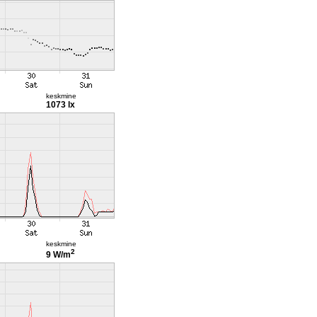
keskmine
1073 lx
keskmine
2
9 W/m