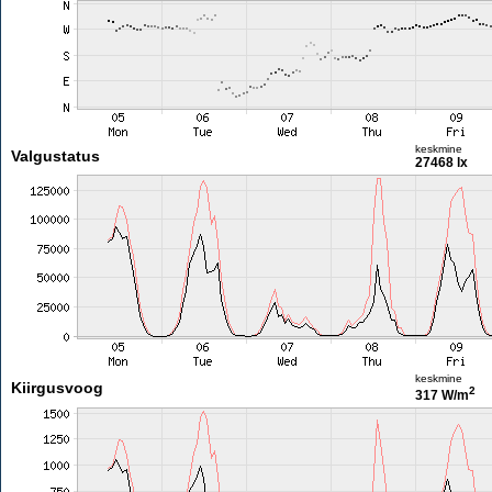
keskmine
Valgustatus
27468 lx
keskmine
Kiirgusvoog
2
317 W/m