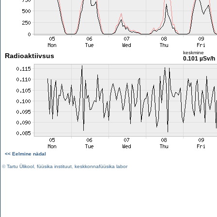
keskmine
Radioaktiivsus
0.101 µSv/h
<< Eelmine nädal
©
Tartu Ülikool
,
füüsika instituut
,
keskkonnafüüsika labor