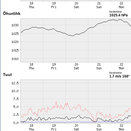
keskmine
Õhurõhk
1025.4 hPa
keskmine
Tuul
1.7 m/s
168°