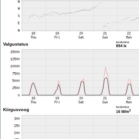
keskmine
Valgustatus
894 lx
keskmine
Kiirgusvoog
2
16 W/m