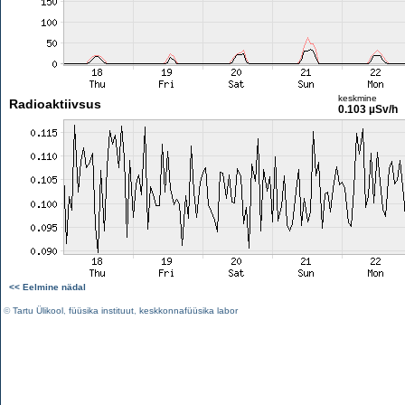
keskmine
Radioaktiivsus
0.103 µSv/h
<< Eelmine nädal
©
Tartu Ülikool
,
füüsika instituut
,
keskkonnafüüsika labor