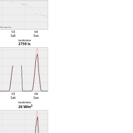
keskmine
2759 lx
keskmine
2
26 W/m