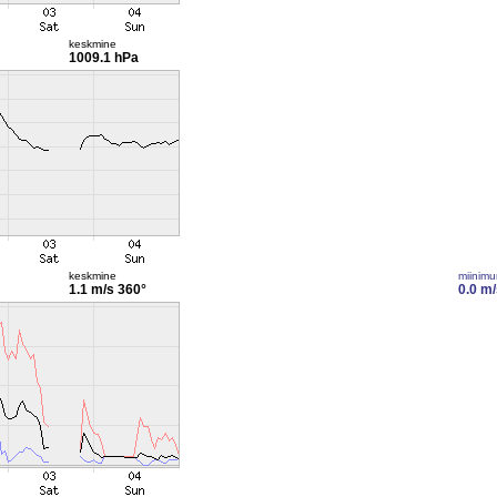
keskmine
1009.1 hPa
keskmine
miinim
1.1 m/s
360°
0.0 m/