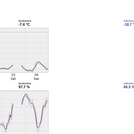
keskmine
miinim
-7.4 °C
-18.7 
keskmine
miinim
97.7 %
86.5 