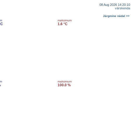
08 Aug 2026 14:20:10
värskenda
Järgmine nädal >>
um
maksimum
°C
1.6 °C
um
maksimum
%
100.0 %