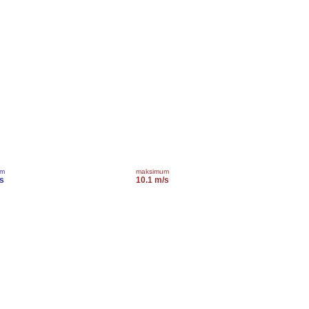
um
maksimum
s
10.1 m/s