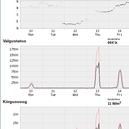
keskmine
Valgustatus
664 lx
keskmine
Kiirgusvoog
2
11 W/m