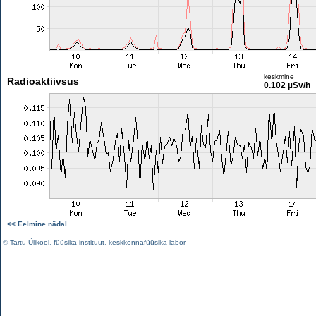
keskmine
Radioaktiivsus
0.102 µSv/h
<< Eelmine nädal
©
Tartu Ülikool
,
füüsika instituut
,
keskkonnafüüsika labor