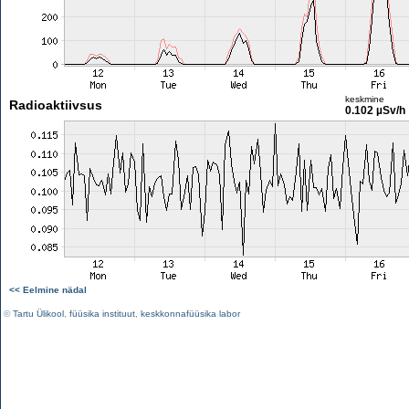
keskmine
Radioaktiivsus
0.102 µSv/h
<< Eelmine nädal
©
Tartu Ülikool
,
füüsika instituut
,
keskkonnafüüsika labor