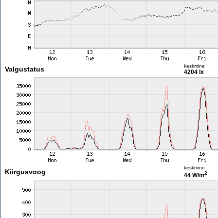
keskmine
Valgustatus
4204 lx
keskmine
Kiirgusvoog
2
44 W/m