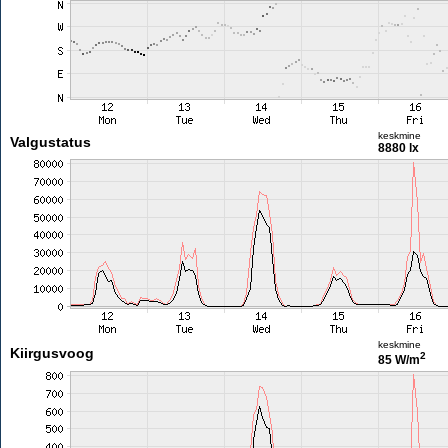
keskmine
Valgustatus
8880 lx
keskmine
Kiirgusvoog
2
85 W/m