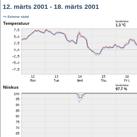
12. märts 2001 - 18. märts 2001
<< Eelmine nädal
keskmine
Temperatuur
1.3 °C
keskmine
Niiskus
97.7 %