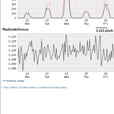
keskmine
Radioaktiivsus
0.103 µSv/h
<< Eelmine nädal
©
Tartu Ülikool
,
füüsika instituut
,
keskkonnafüüsika labor