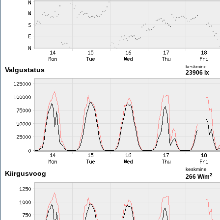
keskmine
Valgustatus
23906 lx
keskmine
Kiirgusvoog
2
266 W/m