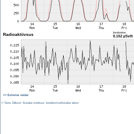
keskmine
Radioaktiivsus
0.102 µSv/h
<< Eelmine nädal
©
Tartu Ülikool
,
füüsika instituut
,
keskkonnafüüsika labor