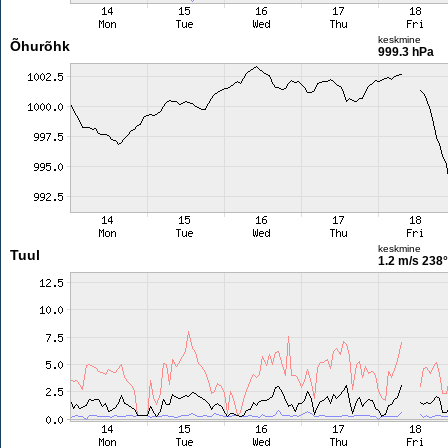
keskmine
Õhurõhk
999.3 hPa
keskmine
Tuul
1.2 m/s
238°