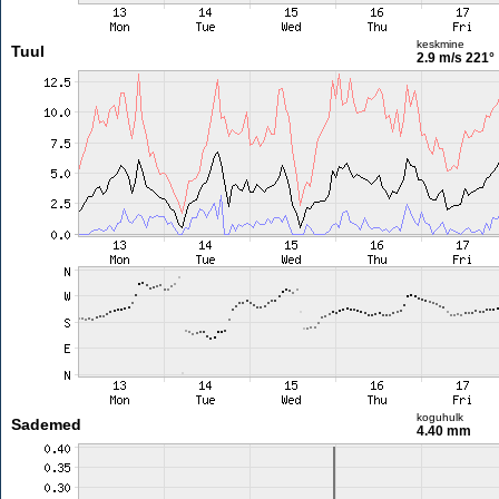
keskmine
Tuul
2.9 m/s
221°
koguhulk
Sademed
4.40 mm