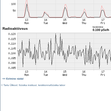
keskmine
Radioaktiivsus
0.100 µSv/h
<< Eelmine nädal
©
Tartu Ülikool
,
füüsika instituut
,
keskkonnafüüsika labor