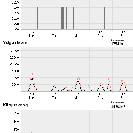
keskmine
Valgustatus
1754 lx
keskmine
Kiirgusvoog
2
14 W/m