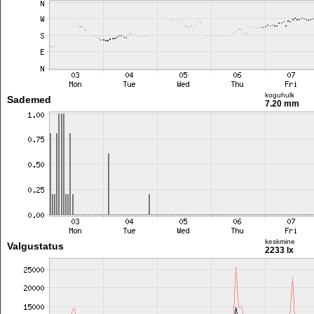
koguhulk
Sademed
7.20 mm
keskmine
Valgustatus
2233 lx