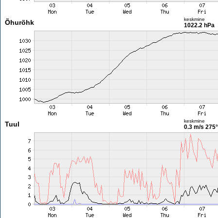
keskmine
Õhurõhk
1022.2 hPa
keskmine
Tuul
0.3 m/s
275°