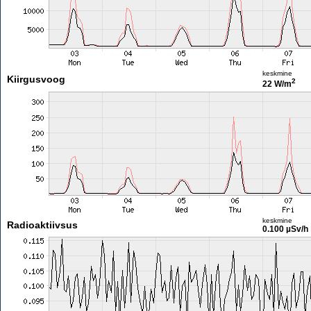
keskmine
Kiirgusvoog
2
22 W/m
keskmine
Radioaktiivsus
0.100 µSv/h