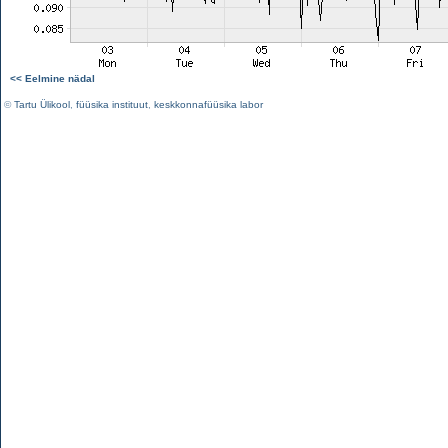
<< Eelmine nädal
©
Tartu Ülikool
,
füüsika instituut
,
keskkonnafüüsika labor