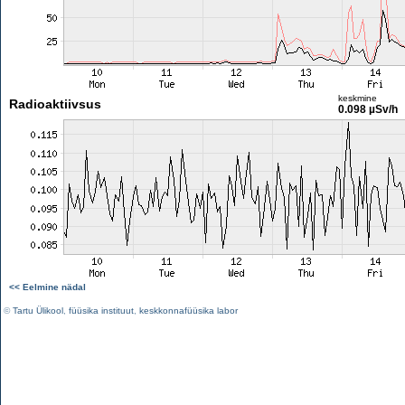
keskmine
Radioaktiivsus
0.098 µSv/h
<< Eelmine nädal
©
Tartu Ülikool
,
füüsika instituut
,
keskkonnafüüsika labor