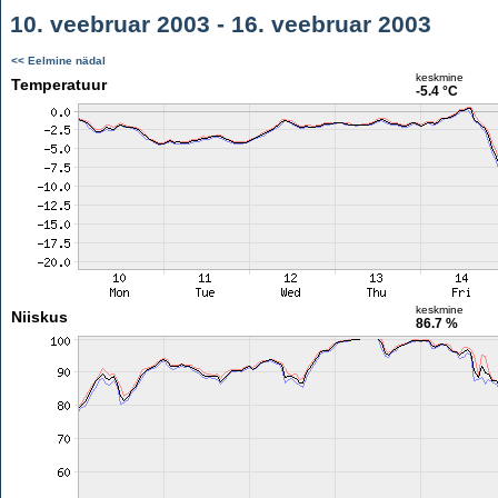
10. veebruar 2003 - 16. veebruar 2003
<< Eelmine nädal
keskmine
Temperatuur
-5.4 °C
keskmine
Niiskus
86.7 %