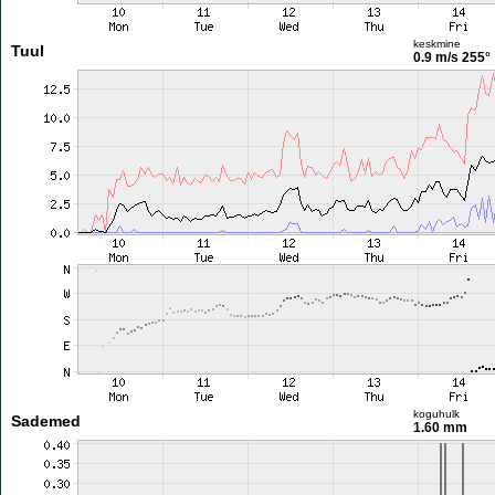
keskmine
Tuul
0.9 m/s
255°
koguhulk
Sademed
1.60 mm