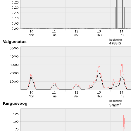
keskmine
Valgustatus
4788 lx
keskmine
Kiirgusvoog
2
5 W/m