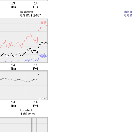
keskmine
miini
0.9 m/s
240°
0.0 
koguhulk
1.60 mm