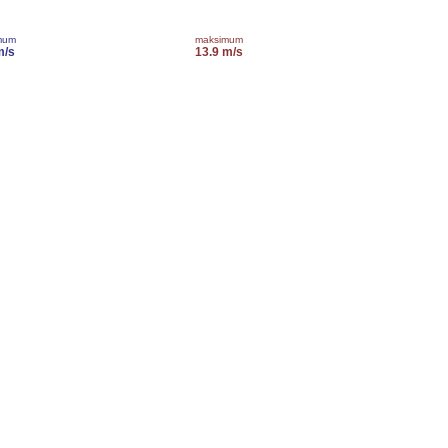
mum
maksimum
m/s
13.9 m/s