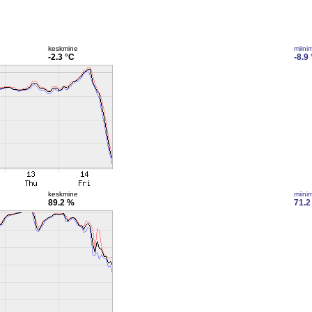
keskmine
miini
-2.3 °C
-8.9
keskmine
miini
89.2 %
71.2