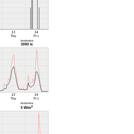
keskmine
3090 lx
keskmine
2
5 W/m