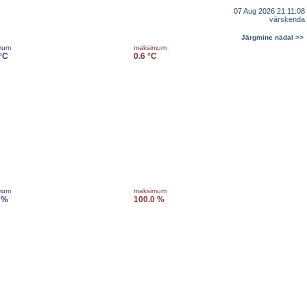
07 Aug 2026 21:11:08
värskenda
Järgmine nädal >>
mum
maksimum
 °C
0.6 °C
mum
maksimum
 %
100.0 %