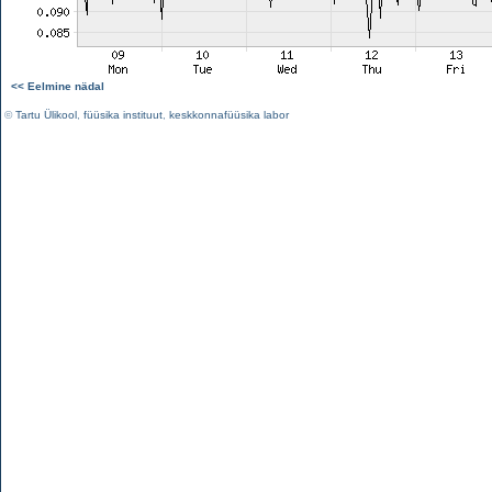
<< Eelmine nädal
©
Tartu Ülikool
,
füüsika instituut
,
keskkonnafüüsika labor