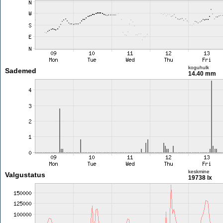
koguhulk
Sademed
14.40 mm
keskmine
Valgustatus
19738 lx