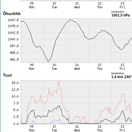
keskmine
Õhurõhk
1001.5 hPa
keskmine
Tuul
1.4 m/s
240°