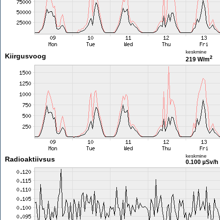
keskmine
Kiirgusvoog
2
219 W/m
keskmine
Radioaktiivsus
0.100 µSv/h