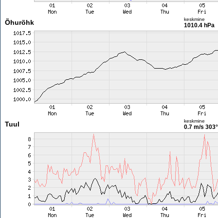
keskmine
Õhurõhk
1010.4 hPa
keskmine
Tuul
0.7 m/s
303°