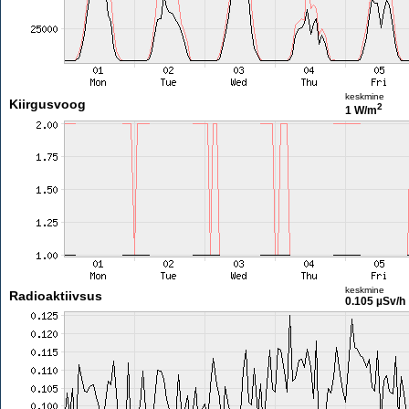
keskmine
Kiirgusvoog
2
1 W/m
keskmine
Radioaktiivsus
0.105 µSv/h