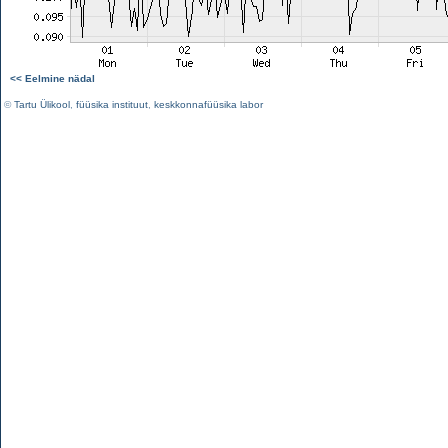
<< Eelmine nädal
©
Tartu Ülikool
,
füüsika instituut
,
keskkonnafüüsika labor