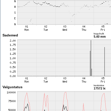
koguhulk
Sademed
5.40 mm
keskmine
Valgustatus
17572 lx