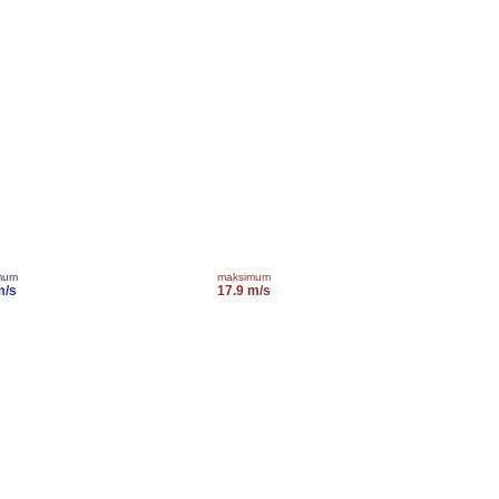
mum
maksimum
m/s
17.9 m/s