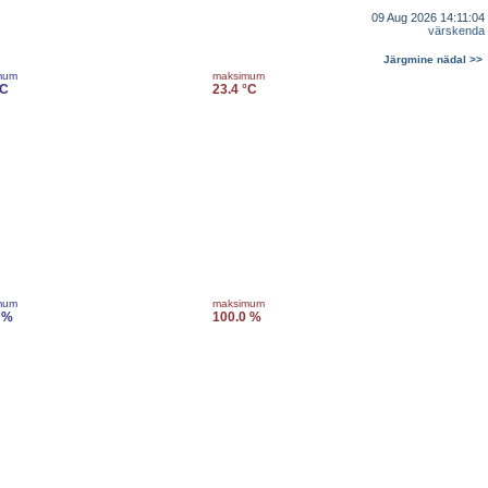
09 Aug 2026 14:11:04
värskenda
Järgmine nädal >>
mum
maksimum
°C
23.4 °C
mum
maksimum
 %
100.0 %