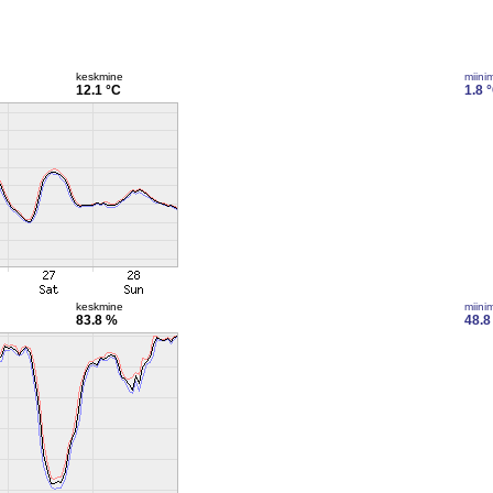
keskmine
miini
12.1 °C
1.8 
keskmine
miini
83.8 %
48.8