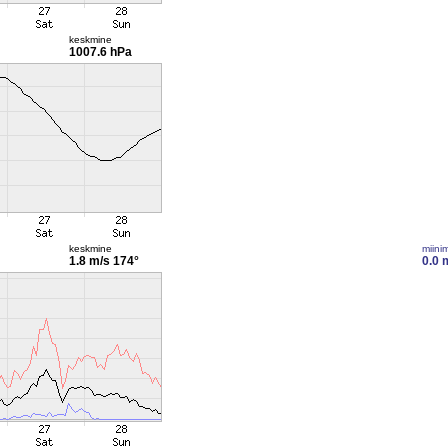
keskmine
1007.6 hPa
keskmine
miini
1.8 m/s
174°
0.0 