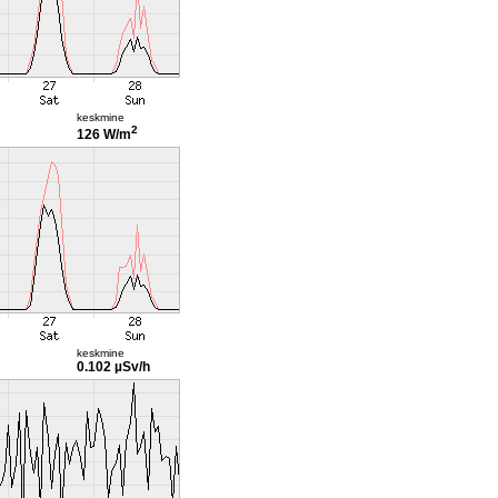
keskmine
2
126 W/m
keskmine
0.102 µSv/h