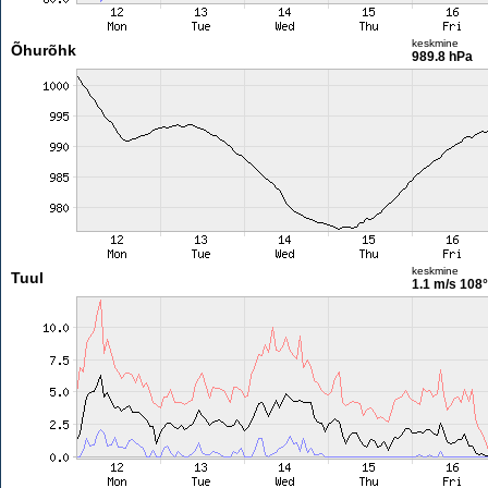
keskmine
Õhurõhk
989.8 hPa
keskmine
Tuul
1.1 m/s
108°