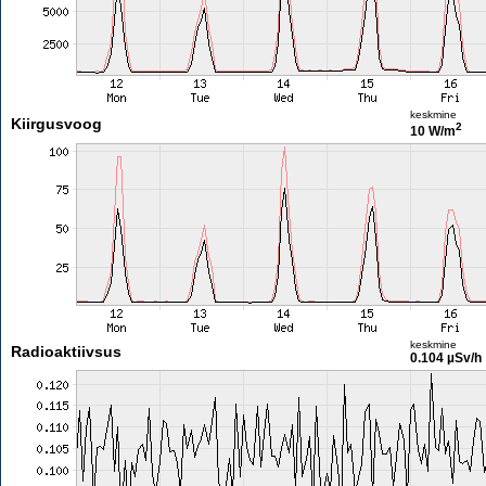
keskmine
Kiirgusvoog
2
10 W/m
keskmine
Radioaktiivsus
0.104 µSv/h