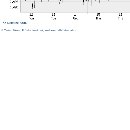
<< Eelmine nädal
©
Tartu Ülikool
,
füüsika instituut
,
keskkonnafüüsika labor