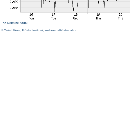
<< Eelmine nädal
©
Tartu Ülikool
,
füüsika instituut
,
keskkonnafüüsika labor