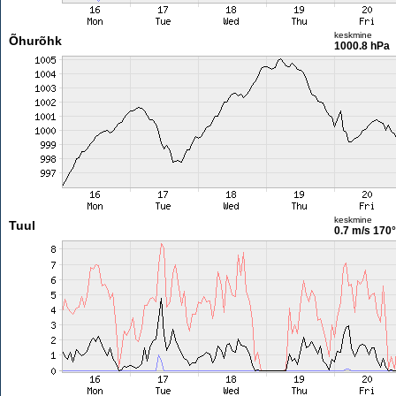
keskmine
Õhurõhk
1000.8 hPa
keskmine
Tuul
0.7 m/s
170°