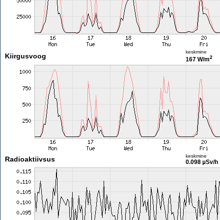
keskmine
Kiirgusvoog
2
167 W/m
keskmine
Radioaktiivsus
0.098 µSv/h