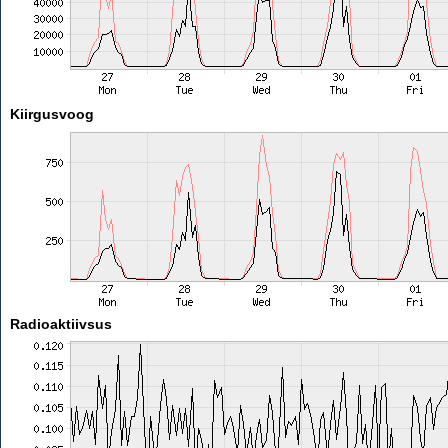
Kiirgusvoog
Radioaktiivsus