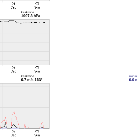
keskmine
1007.8 hPa
keskmine
miini
0.7 m/s
163°
0.0 