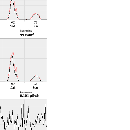
keskmine
2
99 W/m
keskmine
0.101 µSv/h