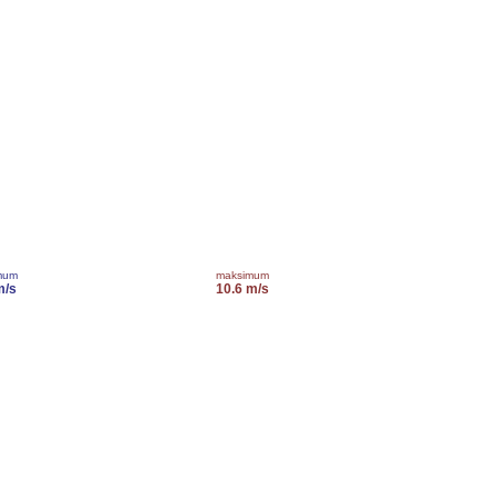
mum
maksimum
m/s
10.6 m/s