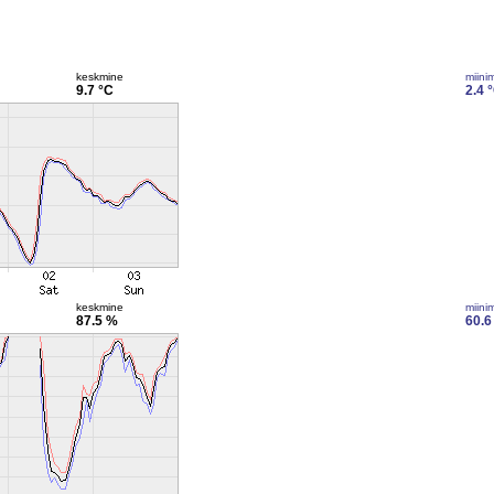
keskmine
miini
9.7 °C
2.4 
keskmine
miini
87.5 %
60.6