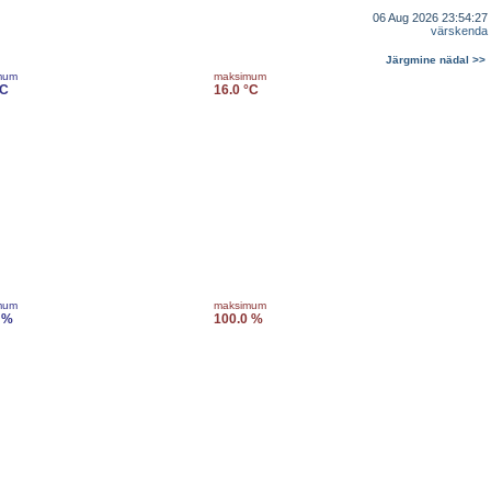
06 Aug 2026 23:54:27
värskenda
Järgmine nädal >>
mum
maksimum
°C
16.0 °C
mum
maksimum
 %
100.0 %