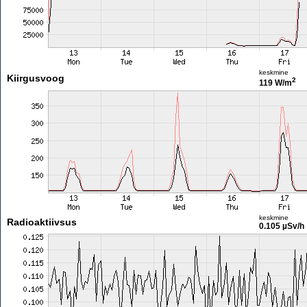
keskmine
Kiirgusvoog
2
119 W/m
keskmine
Radioaktiivsus
0.105 µSv/h