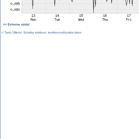
<< Eelmine nädal
©
Tartu Ülikool
,
füüsika instituut
,
keskkonnafüüsika labor