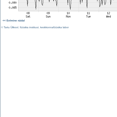
<< Eelmine nädal
©
Tartu Ülikool
,
füüsika instituut
,
keskkonnafüüsika labor