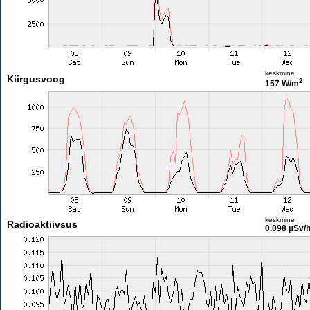
keskmine
Kiirgusvoog
2
157 W/m
keskmine
Radioaktiivsus
0.098 µSv/