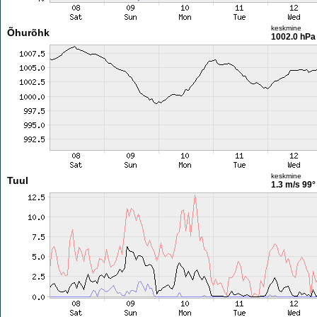
keskmine
Õhurõhk
1002.0 hPa
keskmine
Tuul
1.3 m/s
99°