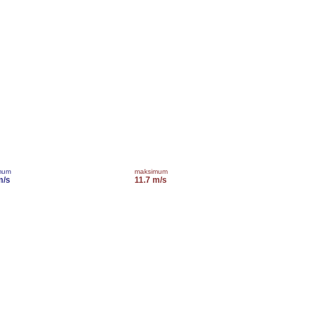
mum
maksimum
m/s
11.7 m/s