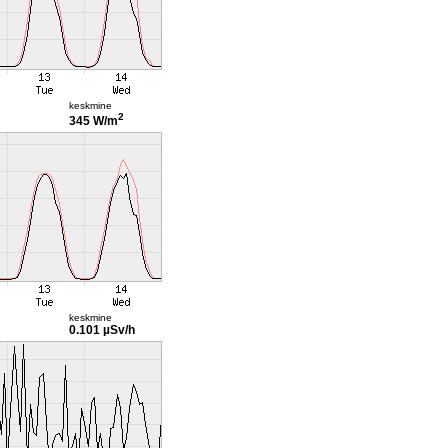
keskmine
2
345 W/m
keskmine
0.101 µSv/h