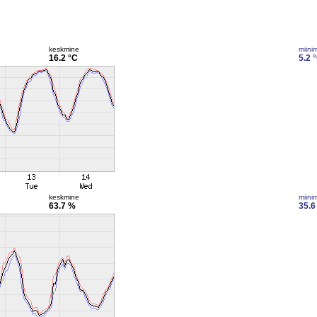
keskmine
miini
16.2 °C
5.2 
keskmine
miini
63.7 %
35.6