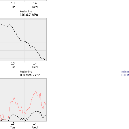
keskmine
1014.7 hPa
keskmine
miini
0.8 m/s
275°
0.0 