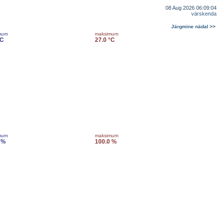
08 Aug 2026 06:09:04
värskenda
Järgmine nädal >>
mum
maksimum
°C
27.0 °C
mum
maksimum
 %
100.0 %