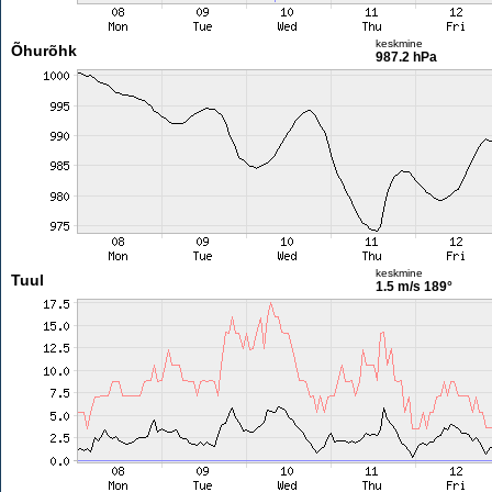
keskmine
Õhurõhk
987.2 hPa
keskmine
Tuul
1.5 m/s
189°