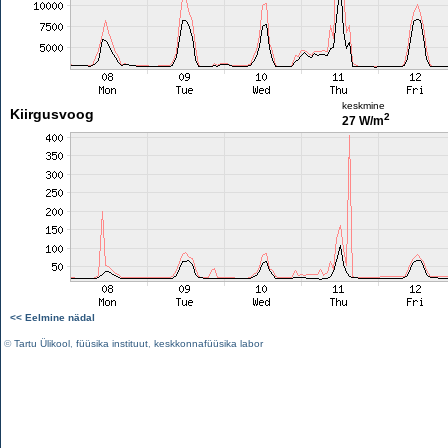
keskmine
Kiirgusvoog
2
27 W/m
<< Eelmine nädal
©
Tartu Ülikool
,
füüsika instituut
,
keskkonnafüüsika labor