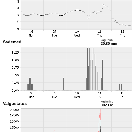
koguhulk
Sademed
20.80 mm
keskmine
Valgustatus
3823 lx