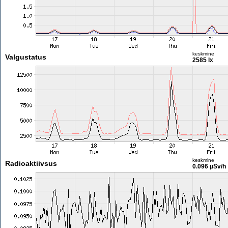
keskmine
Valgustatus
2585 lx
keskmine
Radioaktiivsus
0.096 µSv/h