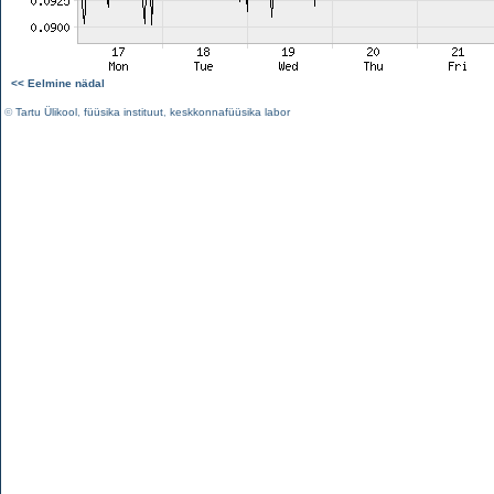
<< Eelmine nädal
©
Tartu Ülikool
,
füüsika instituut
,
keskkonnafüüsika labor