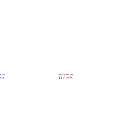
mum
maksimum
m/s
17.0 m/s