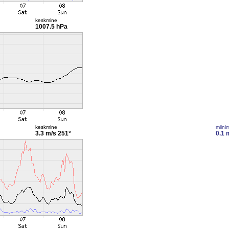
keskmine
1007.5 hPa
keskmine
miini
3.3 m/s
251°
0.1 