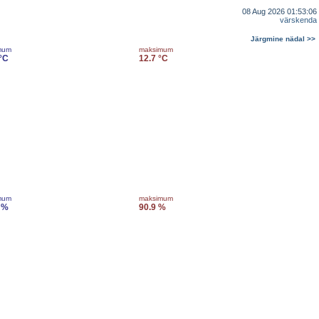
08 Aug 2026 01:53:06
värskenda
Järgmine nädal >>
mum
maksimum
 °C
12.7 °C
mum
maksimum
 %
90.9 %