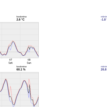
keskmine
miini
2.6 °C
-1.8
keskmine
miini
60.1 %
26.8