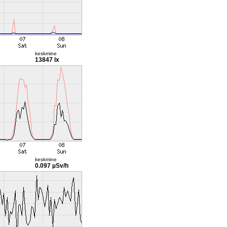
keskmine
13847 lx
keskmine
0.097 µSv/h