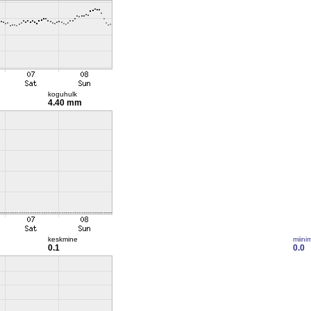
koguhulk
4.40 mm
keskmine
miini
0.1
0.0