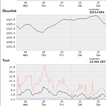
keskmine
Õhurõhk
1013.4 hPa
keskmine
Tuul
1.6 m/s
193°