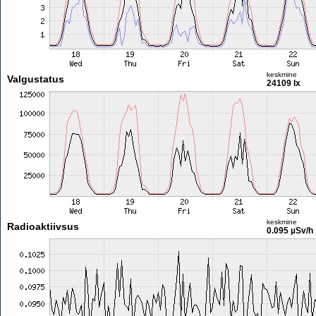
keskmine
Valgustatus
24109 lx
keskmine
Radioaktiivsus
0.095 µSv/h