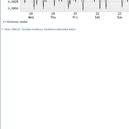
<< Eelmine nädal
©
Tartu Ülikool
,
füüsika instituut
,
keskkonnafüüsika labor