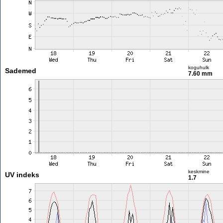
koguhulk
Sademed
7.60 mm
keskmine
UV indeks
1.7