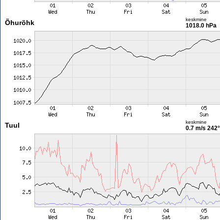
keskmine
Õhurõhk
1018.0 hPa
keskmine
Tuul
0.7 m/s
242°