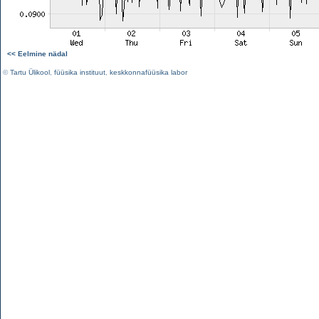
<< Eelmine nädal
©
Tartu Ülikool
,
füüsika instituut
,
keskkonnafüüsika labor