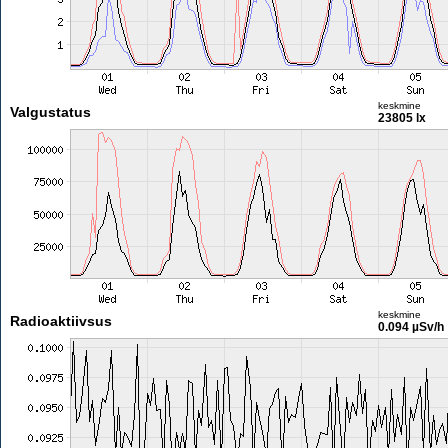
keskmine
Valgustatus
23805 lx
keskmine
Radioaktiivsus
0.094 µSv/h