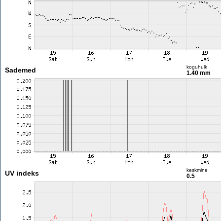
koguhulk
Sademed
1.40 mm
keskmine
UV indeks
0.5