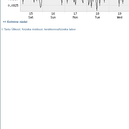
<< Eelmine nädal
©
Tartu Ülikool
,
füüsika instituut
,
keskkonnafüüsika labor