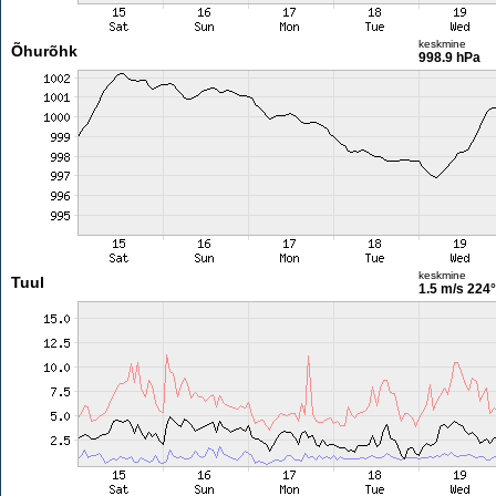
keskmine
Õhurõhk
998.9 hPa
keskmine
Tuul
1.5 m/s
224°