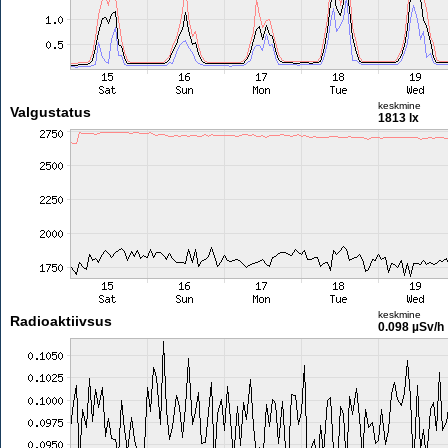
keskmine
Valgustatus
1813 lx
keskmine
Radioaktiivsus
0.098 µSv/h