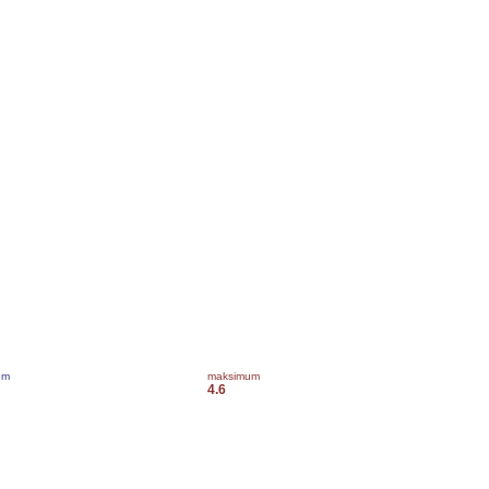
um
maksimum
4.6