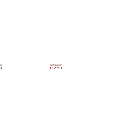
um
maksimum
/s
13.2 m/s