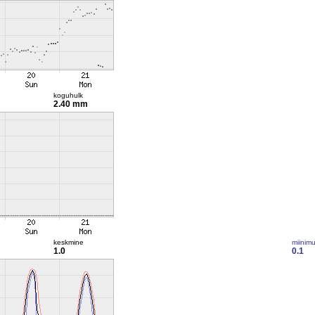
koguhulk
2.40 mm
keskmine
miinim
1.0
0.1