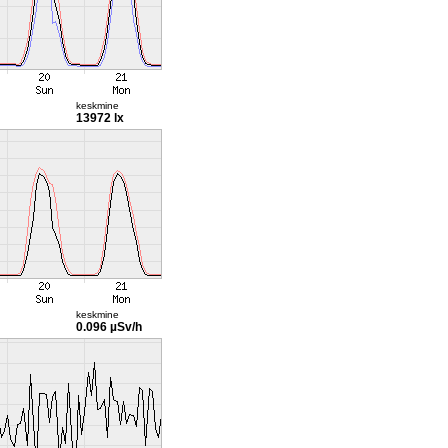
keskmine
13972 lx
keskmine
0.096 µSv/h