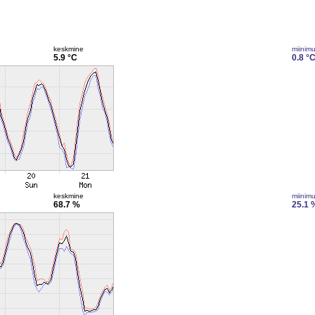
keskmine
miinim
5.9 °C
0.8 °
keskmine
miinim
68.7 %
25.1 