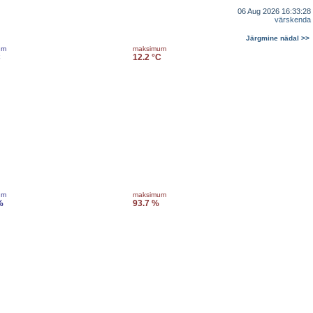
06 Aug 2026 16:33:28
värskenda
Järgmine nädal >>
um
maksimum
C
12.2 °C
um
maksimum
%
93.7 %