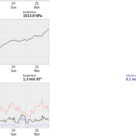
keskmine
1013.9 hPa
keskmine
miinim
1.3 m/s
97°
0.1 m