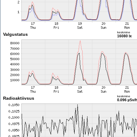
keskmine
Valgustatus
16080 lx
keskmine
Radioaktiivsus
0.096 µSv/