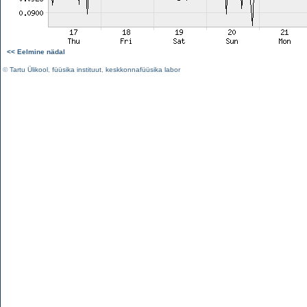
<< Eelmine nädal
©
Tartu Ülikool
,
füüsika instituut
,
keskkonnafüüsika labor