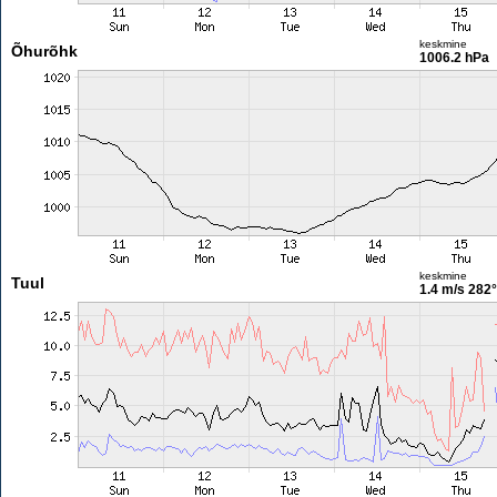
keskmine
Õhurõhk
1006.2 hPa
keskmine
Tuul
1.4 m/s
282°