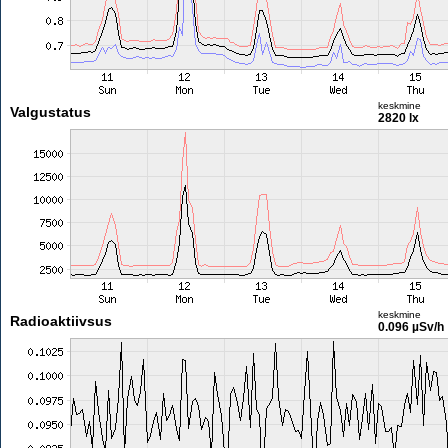
keskmine
Valgustatus
2820 lx
keskmine
Radioaktiivsus
0.096 µSv/h