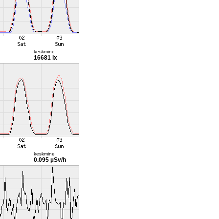
keskmine
16681 lx
keskmine
0.095 µSv/h