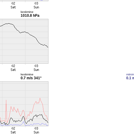
keskmine
1010.8 hPa
keskmine
miini
0.7 m/s
341°
0.1 