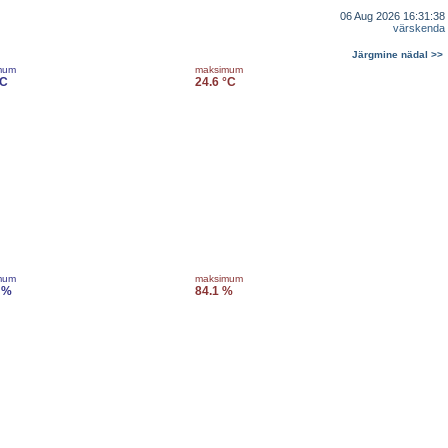
06 Aug 2026 16:31:38
värskenda
Järgmine nädal >>
mum
maksimum
°C
24.6 °C
mum
maksimum
 %
84.1 %