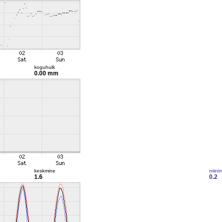
koguhulk
0.00 mm
keskmine
miini
1.6
0.2