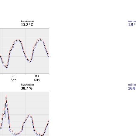
keskmine
miini
13.2 °C
1.5 
keskmine
miini
38.7 %
16.8