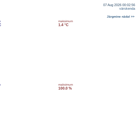
07 Aug 2026 00:02:56
värskenda
Järgmine nädal >>
m
maksimum
C
1.4 °C
m
maksimum
100.0 %