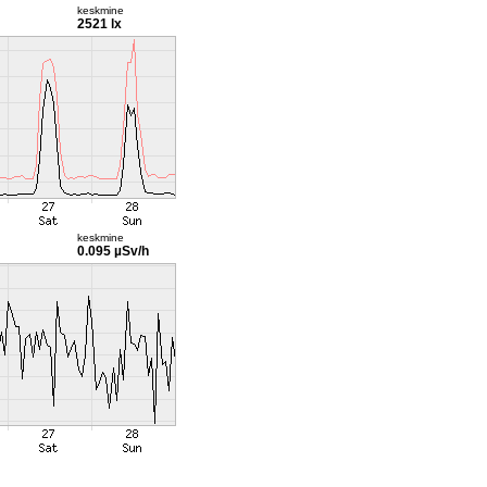
keskmine
2521 lx
keskmine
0.095 µSv/h