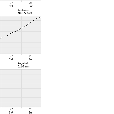
keskmine
998.5 hPa
koguhulk
1.80 mm