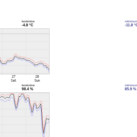
keskmine
miinimu
-4.8 °C
-11.8 °
keskmine
miinimu
98.4 %
85.9 %