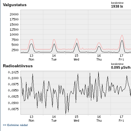
keskmine
Valgustatus
1938 lx
keskmine
Radioaktiivsus
0.095 µSv/h
<< Eelmine nädal