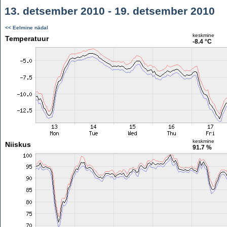
13. detsember 2010 - 19. detsember 2010
<< Eelmine nädal
keskmine
Temperatuur
-8.4 °C
keskmine
Niiskus
91.7 %