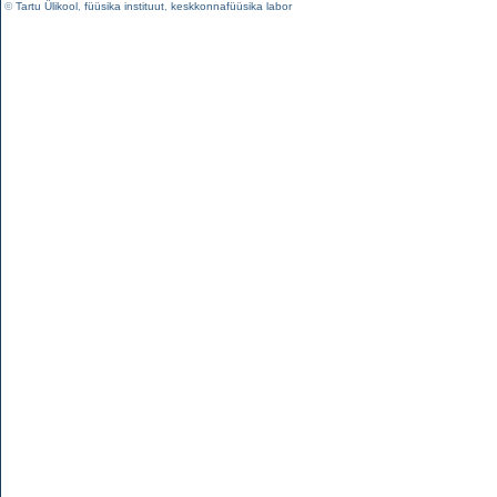
©
Tartu Ülikool
,
füüsika instituut
,
keskkonnafüüsika labor