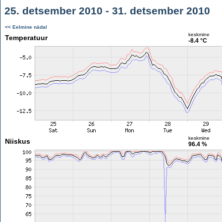
25. detsember 2010 - 31. detsember 2010
<< Eelmine nädal
keskmine
Temperatuur
-8.4 °C
keskmine
Niiskus
96.4 %