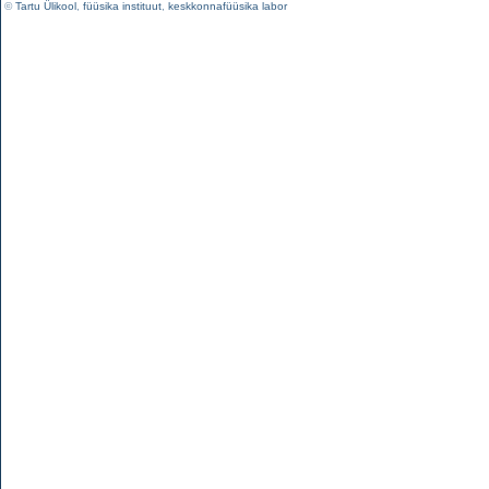
©
Tartu Ülikool
,
füüsika instituut
,
keskkonnafüüsika labor