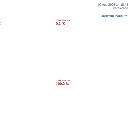
09 Aug 2026 14:18:48
värskenda
Järgmine nädal >>
maksimum
C
0.1 °C
maksimum
100.0 %