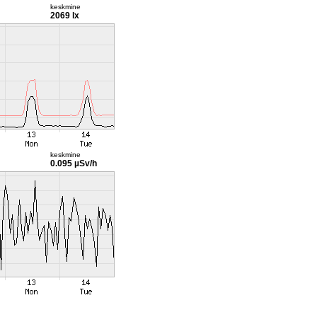
keskmine
2069 lx
keskmine
0.095 µSv/h