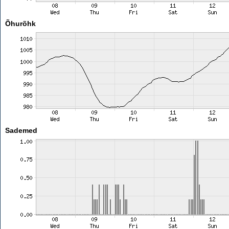
Õhurõhk
Sademed