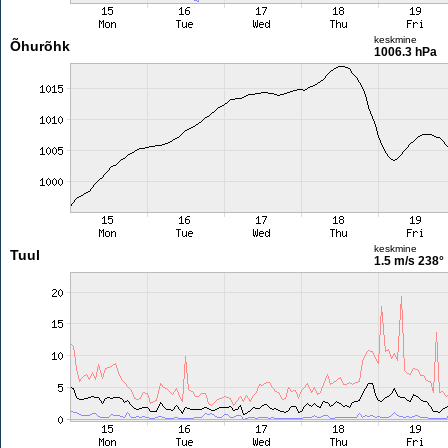
keskmine
Õhurõhk
1006.3 hPa
keskmine
Tuul
1.5 m/s
238°