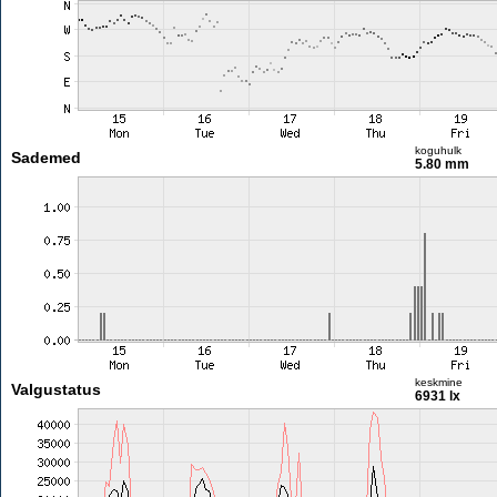
koguhulk
Sademed
5.80 mm
keskmine
Valgustatus
6931 lx