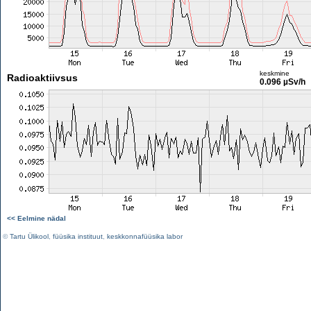
keskmine
Radioaktiivsus
0.096 µSv/h
<< Eelmine nädal
©
Tartu Ülikool
,
füüsika instituut
,
keskkonnafüüsika labor