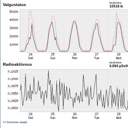
keskmine
Valgustatus
10518 lx
keskmine
Radioaktiivsus
0.094 µSv/
<< Eelmine nädal