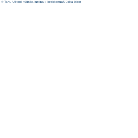
©
Tartu Ülikool
,
füüsika instituut
,
keskkonnafüüsika labor