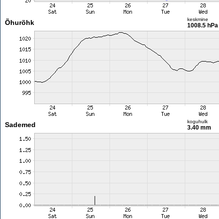
keskmine
Õhurõhk
1008.5 hPa
koguhulk
Sademed
3.40 mm