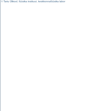
©
Tartu Ülikool
,
füüsika instituut
,
keskkonnafüüsika labor