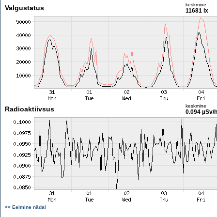
keskmine
Valgustatus
11681 lx
keskmine
Radioaktiivsus
0.094 µSv/
<< Eelmine nädal