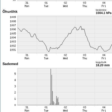
keskmine
Õhurõhk
1004.1 hPa
koguhulk
Sademed
18.20 mm