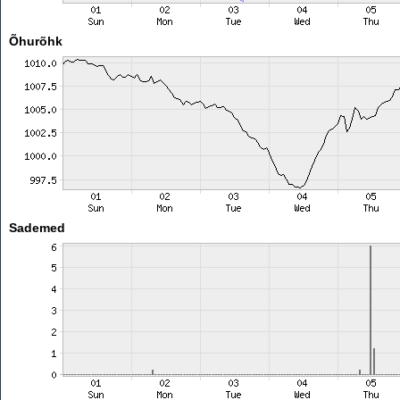
Õhurõhk
Sademed