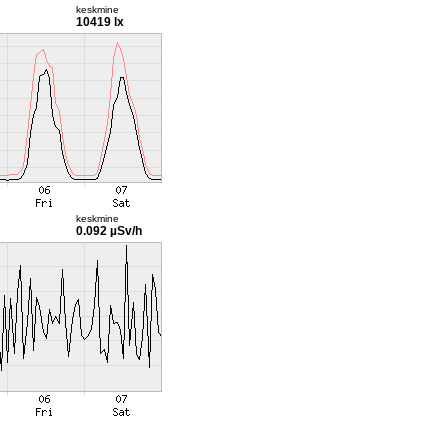
keskmine
10419 lx
keskmine
0.092 µSv/h