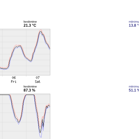
keskmine
miinim
21.3 °C
13.8 
keskmine
miinim
87.3 %
51.1 