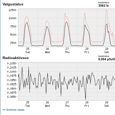
keskmine
Valgustatus
3062 lx
keskmine
Radioaktiivsus
0.094 µSv/
<< Eelmine nädal