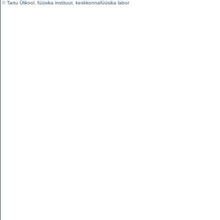
©
Tartu Ülikool
,
füüsika instituut
,
keskkonnafüüsika labor