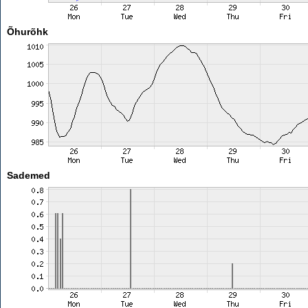
Õhurõhk
Sademed