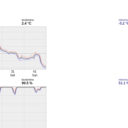
keskmine
miinim
2.4 °C
-5.2 °
keskmine
miinim
90.5 %
51.1 