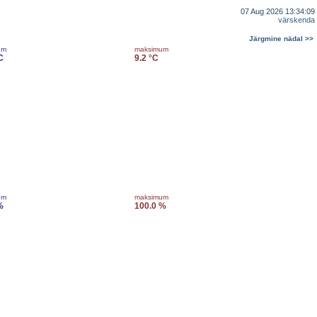
07 Aug 2026 13:34:09
värskenda
Järgmine nädal >>
um
maksimum
C
9.2 °C
um
maksimum
%
100.0 %