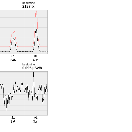
keskmine
2187 lx
keskmine
0.095 µSv/h