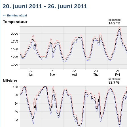
20. juuni 2011 - 26. juuni 2011
<< Eelmine nädal
keskmine
Temperatuur
14.9 °C
keskmine
Niiskus
82.7 %