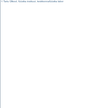
©
Tartu Ülikool
,
füüsika instituut
,
keskkonnafüüsika labor