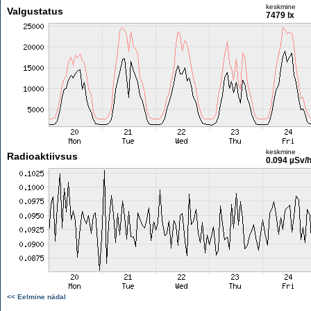
keskmine
Valgustatus
7479 lx
keskmine
Radioaktiivsus
0.094 µSv/
<< Eelmine nädal